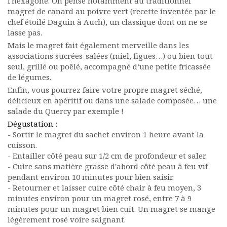
l'hexagone. On pense notamment au traditionnel
magret de canard au poivre vert (recette inventée par le
chef étoilé Daguin à Auch), un classique dont on ne se
lasse pas.
Mais le magret fait également merveille dans les
associations sucrées-salées (miel, figues…) ou bien tout
seul, grillé ou poêlé, accompagné d’une petite fricassée
de légumes.
Enfin, vous pourrez faire votre propre magret séché,
délicieux en apéritif ou dans une salade composée… une
salade du Quercy par exemple !
Dégustation :
- Sortir le magret du sachet environ 1 heure avant la
cuisson.
- Entailler côté peau sur 1/2 cm de profondeur et saler.
- Cuire sans matière grasse d'abord côté peau à feu vif
pendant environ 10 minutes pour bien saisir.
- Retourner et laisser cuire côté chair à feu moyen, 3
minutes environ pour un magret rosé, entre 7 à 9
minutes pour un magret bien cuit. Un magret se mange
légèrement rosé voire saignant.