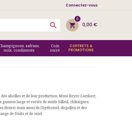
Connectez-vous
0

0,00 €
shopping_cart
Champignons, safrans,
Coin
COFFRETS &
noix, condiments
sucré
PROMOTIONS
 des abeilles et de leur production, Mme Boyer-Lambert
 gamme large et variée de miels (tilleul, châtaigner,
tes fleurs) mais aussi de l’hydromel, du pollen et des
lange de fruits et de miel.