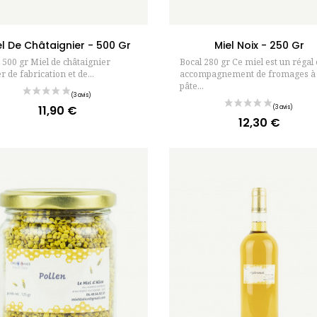
Ajouter au panier
Ajouter au pan
el De Châtaignier - 500 Gr
Miel Noix - 250 Gr
 500 gr Miel de châtaignier
Bocal 280 gr Ce miel est un régal
er de fabrication et de...
accompagnement de fromages à
pâte...
11,90 €
Prix
12,30 €
Prix