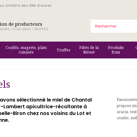
son OFFERTE dès 99€ d'achat
tion de producteurs
HORS • FOIE GRAS • TRUFFES
Confits, magrets, plats
Pâtés de la
Produits
Truffes
cuisinés
Mémé
frais
els
avons sélectionné le miel de Chantal
Passionnée
-Lambert apicultrice-récoltante à
propose une
acacia, tou
elle-Biron chez nos voisins du Lot et
confits, mé
nne.