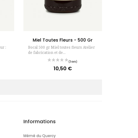
ier
Ajouter au panier
Miel Toutes Fleurs - 500 Gr
ur :
Bocal 500 gr Miel toutes fleurs Atelier
de fabrication et de...
10,50 €
Prix
Informations
Mémé du Quercy