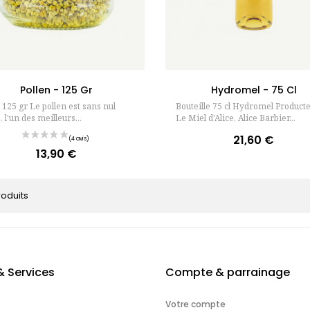
Ajouter au panier
Ajouter au pan
Pollen - 125 Gr
Hydromel - 75 Cl
 125 gr Le pollen est sans nul
Bouteille 75 cl Hydromel Producte
, l'un des meilleurs...
Le Miel d'Alice, Alice Barbier...
21,60 €
Prix
13,90 €
Prix
roduits
& Services
Compte & parrainage
Votre compte