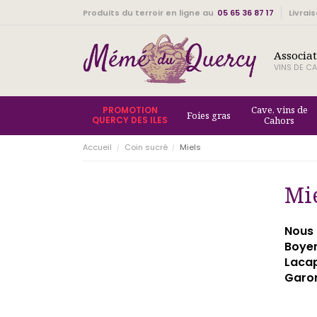
Produits du terroir en ligne au
05 65 36 87 17
Livrai
Associa
VINS DE CA
Cave, vins de
PROMOTION
Foies gras
QUERCY DES ILES
Cahors
Accueil
Coin sucré
Miels
Mi
Nous 
Boyer
Lacap
Garo