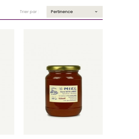
Trier par :
Pertinence

ier
Ajouter au panier