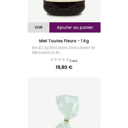
Ajouter au panier
VOIR
Miel Toutes Fleurs - 1 Kg
Bocal 1 kg Miel toutes fleurs Atelier de
fabrication et de...
19,80 €
Prix
(23 avis)