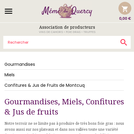
shopping_cart

0,00 €
Association de producteurs
VINS DE CAHORS • FOIE GRAS • TRUFFES

Gourmandises
Miels
Confitures & Jus de Fruits de Montcuq
Gourmandises, Miels, Confitures
& Jus de fruits
Notre terroir ne se limite pas à produire de très bons foie gras : nous
avons aussi sur nos plateaux et dans nos vallées toute une variété