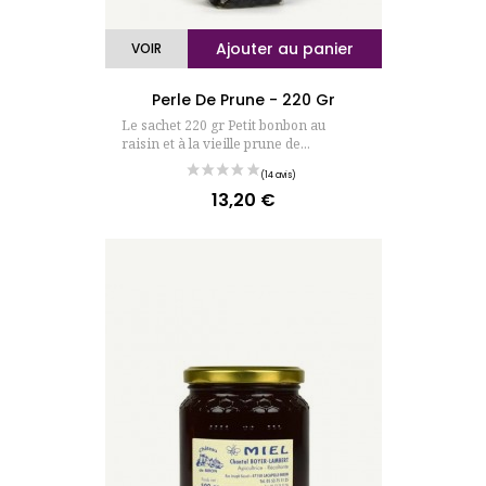
Ajouter au panier
VOIR
Perle De Prune - 220 Gr
Le sachet 220 gr Petit bonbon au
raisin et à la vieille prune de...
13,20 €
Prix