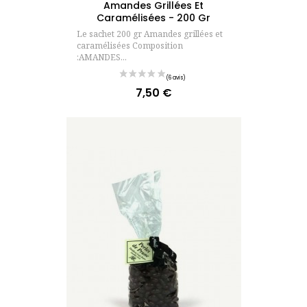
Amandes Grillées Et
Caramélisées - 200 Gr
Le sachet 200 gr Amandes grillées et
caramélisées Composition
:AMANDES...
7,50 €
Prix
(1 avis)