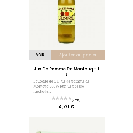
Ajouter au panier
VOIR
Jus De Pomme De Montcuq - 1
L
Bouteille de 1 L Jus de pomme de
(3 avis)
Montcuq 100% pur jus pressé
méthode...
4,70 €
Prix