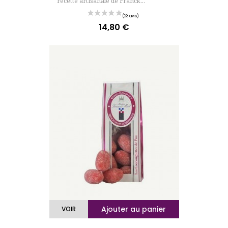
recette artisanale de Franck...
14,80 €
Prix
Ajouter au panier
VOIR