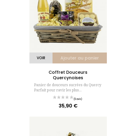
(2 avis)
Ajouter au panier
VOIR
Coffret Douceurs
Quercynoises
Panier de douceurs sucrées du Quercy
Parfait pour ravir les plus...
35,90 €
Prix