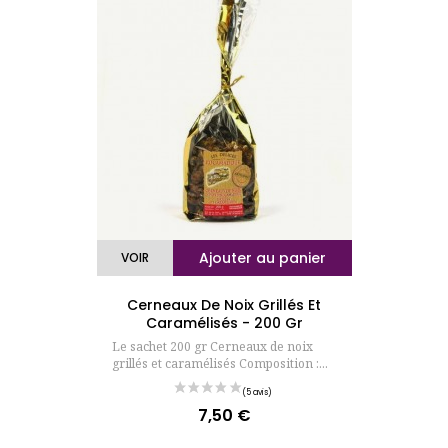
Ajouter au panier
VOIR
Cerneaux De Noix Grillés Et
Caramélisés - 200 Gr
Le sachet 200 gr Cerneaux de noix
grillés et caramélisés Composition :...
7,50 €
Prix