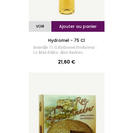
Ajouter au panier
VOIR
Hydromel - 75 Cl
Bouteille 75 cl Hydromel Producteur :
Le Miel d'Alice, Alice Barbier...
21,60 €
Prix
(14 avis)