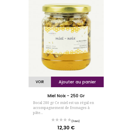
Ajouter au panier
VOIR
Miel Noix - 250 Gr
Bocal 280 gr Ce miel est un régal en
accompagnement de fromages à
pâte...
12,30 €
Prix