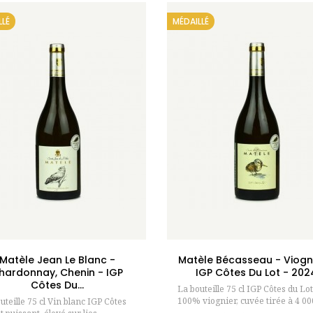
LLÉ
MÉDAILLÉ
Ajouter au panier
Ajouter au pan
Matèle Jean Le Blanc -
Matèle Bécasseau - Viogni
hardonnay, Chenin - IGP
IGP Côtes Du Lot - 202
Côtes Du...
La bouteille 75 cl IGP Côtes du Lot
100% viognier, cuvée tirée à 4 000
uteille 75 cl Vin blanc IGP Côtes