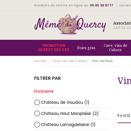
Produits du terroir en ligne au
05 65 36 87 17
Livrai
Associa
VINS DE CA
Cave, vins de
PROMOTION
Foies gras
QUERCY DES ILES
Cahors
Accueil
Cave, vins de Cahors
Vins de Pays
Vin
FILTRER PAR
Domaine
Château de Gaudou
(1)
Château Haut Monplaisir
(2)
Il y a 1
Château Lamagdelaine
(1)