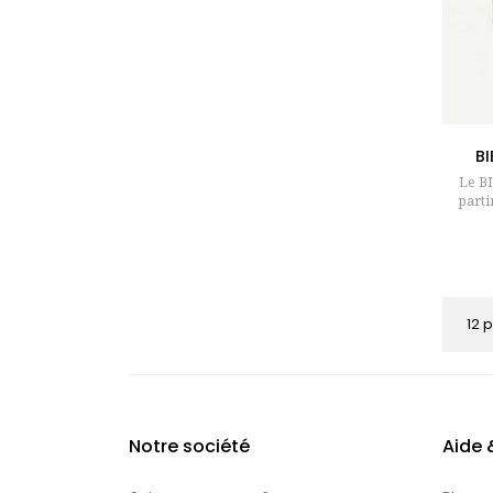
BI
Le BI
parti
12 
Notre société
Aide 