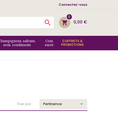
Connectez-vous
0

0,00 €
shopping_cart
Champignons, safrans,
Coin
COFFRETS &
noix, condiments
sucré
PROMOTIONS
Trier par :
Pertinence
