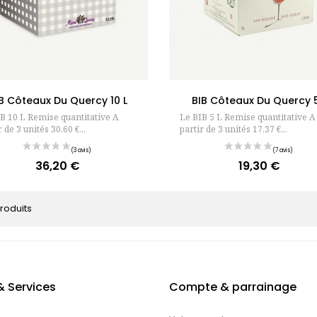
Ajouter au panier
Ajouter au pan
B Côteaux Du Quercy 10 L
BIB Côteaux Du Quercy 5
B 10 L Remise quantitative A
Le BIB 5 L Remise quantitative A
r de 3 unités 30.60 €...
partir de 3 unités 17.37 €...
36,20 €
19,30 €
Prix
Prix
produits
& Services
Compte & parrainage