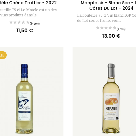
èle Chêne Truffier - 2022
Monplaisir - Blanc Sec - 
Côtes Du Lot - 2024
uteille 75 cl Le Matèle est un des
 vins produits dans le...
La bouteille 75 cl Vin blanc IGP C
du Lot sec et fruité, voir...
11,50 €
Prix
13,00 €
Prix
LLÉ