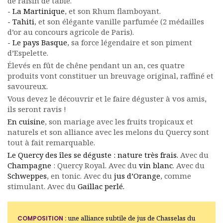
de raisin de table.
- La Martinique
, et son Rhum flamboyant.
- Tahiti
, et son élégante vanille parfumée (2 médailles
d’or au concours agricole de Paris).
- Le pays Basque
, sa force légendaire et son piment
d’Espelette.
Élevés en fût de chêne pendant un an, ces quatre
produits vont constituer un breuvage original, raffiné et
savoureux.
Vous devez le découvrir et le faire déguster à vos amis,
ils seront ravis !
En cuisine
, son mariage avec les fruits tropicaux et
naturels et son alliance avec les melons du Quercy sont
tout à fait remarquable.
Le Quercy des îles se déguste : nature très frais.
Avec du
Champagne
: Quercy Royal. Avec du
vin blanc
. Avec du
Schweppes
, en tonic. Avec du
jus d’Orange
, comme
stimulant. Avec du
Gaillac perlé.
une alliance subtile de jus de Chasselas du
COMPOSITION :