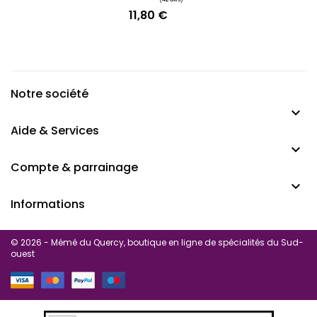
11,80 €
Prix
Notre société

Aide & Services

Compte & parrainage

Informations
© 2026 - Mémé du Quercy, boutique en ligne de spécialités du Sud-
ouest