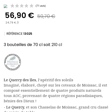
56,90 €
59,70 €
24,79 € /l
RÉFÉRENCE
13025
3 bouteilles de 70 cl soit
210 cl
(71 avis)
Le Quercy des îles
, l’apéritif des soleils
Imaginé, élaboré, choyé sur les coteaux de Moissac, il est
composé essentiellement de quatre produits naturels
tous AOC, provenant de quatre régions paradisiaques,
bénies des Dieux !
- Le Quercy
, et son Chasselas de Moissac, grand cru classé