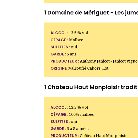
1 Domaine de Mériguet - Les ju
13.5 % vol
ALCOOL :
Malbec
CÉPAGE :
oui
SULFITES :
5 ans.
GARDE :
Anthony Janicot - Janicot vign
PRODUCTEUR :
Valroufié Cahors, Lot
ORIGINE :
1 Château Haut Monplaisir tradit
13.5 % vol
ALCOOL :
100% malbec
CÉPAGE :
oui
SULFITES :
5 à 8 années
GARDE :
Château Haut Monplaisir
PRODUCTEUR :