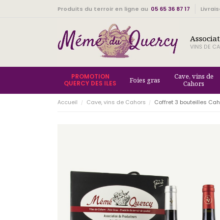
Produits du terroir en ligne au
05 65 36 87 17
Livrai
Associa
VINS DE CA
Cave, vins de
PROMOTION
Foies gras
QUERCY DES ILES
Cahors
Accueil
Cave, vins de Cahors
Coffret 3 bouteilles Ca