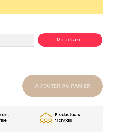
Me prévenir
AJOUTER AU PANIER
ment
Producteurs
risé
français