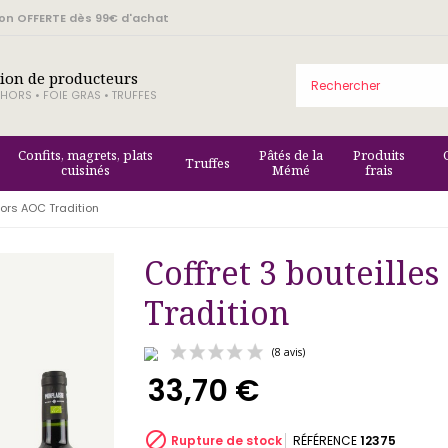
son OFFERTE dès 99€ d'achat
tion de producteurs
HORS • FOIE GRAS • TRUFFES
Confits, magrets, plats
Pâtés de la
Produits
Truffes
cuisinés
Mémé
frais
hors AOC Tradition
Coffret 3 bouteille
Tradition
33,70 €
(8 avis)

Rupture de stock
RÉFÉRENCE
12375