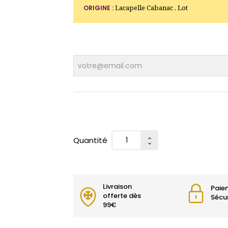
Lacapelle Cabanac , Lot
ORIGINE :
Quantité
Livraison
Paie
offerte dès
Sécu
99€