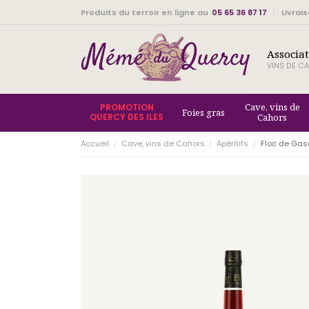
Produits du terroir en ligne au
05 65 36 87 17
Livrai
Associa
VINS DE CA
Cave, vins de
PROMOTION
Foies gras
QUERCY DES ILES
Cahors
Accueil
Cave, vins de Cahors
Apéritifs
Floc de Gas