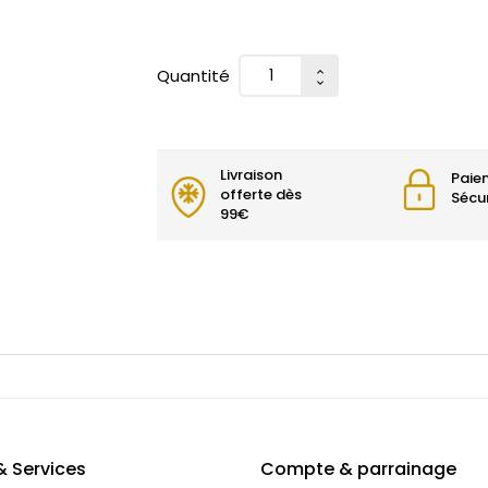
Quantité
Livraison
Paie
offerte dès
Sécu
99€
& Services
Compte & parrainage