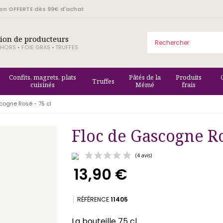
son OFFERTE dès 99€ d'achat
tion de producteurs
HORS • FOIE GRAS • TRUFFES
Confits, magrets, plats
Pâtés de la
Produits
Truffes
cuisinés
Mémé
frais
cogne Rosé - 75 cl
Floc de Gascogne Ro
13,90 €
(4 avis)
RÉFÉRENCE
11405
La bouteille
75 cl