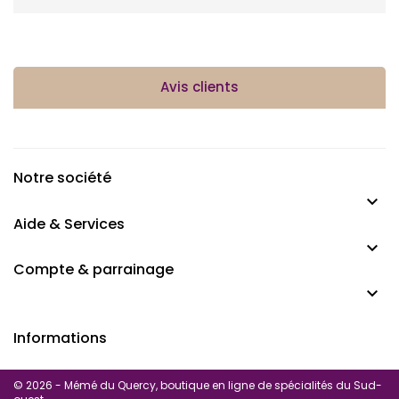
Avis clients
Notre société

Aide & Services

Compte & parrainage

Informations
© 2026 - Mémé du Quercy, boutique en ligne de spécialités du Sud-