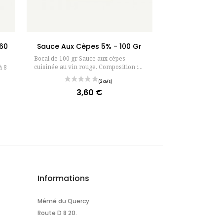
r
Ajouter au panier
460
Sauce Aux Cèpes 5% - 100 Gr
Bocal de 100 gr Sauce aux cèpes
cuisinée au vin rouge. Composition :...
à 8
3,60 €
Prix
Informations
Mémé du Quercy
Route D 8 20.