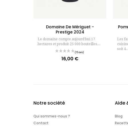
Ajouter au panier
Domaine De Mériguet -
Pomm
Prestige 2024
Le domaine compte aujourd'hui 17
Les f
hectares et produit 25 000 bouteilles,...
cuisin
soit 4..
16,00 €
Prix
Notre société
Aide 
Qui sommes-nous ?
Blog
Contact
Recett