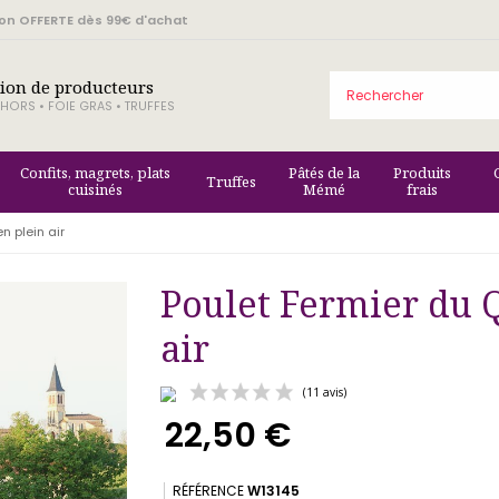
son OFFERTE dès 99€ d'achat
tion de producteurs
HORS • FOIE GRAS • TRUFFES
Confits, magrets, plats
Pâtés de la
Produits
Truffes
cuisinés
Mémé
frais
n plein air
Poulet Fermier du 
air
22,50 €
(11 avis)
RÉFÉRENCE
W13145