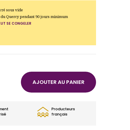
ivré sous vide
ir du Quercy pendant 90 jours minimum
EUT SE CONGELER
AJOUTER AU PANIER
ment
Producteurs
risé
français