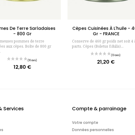
Ajouter au panier
Ajouter au panie
es De Terre Sarladaises
Cèpes Cuisinées À L'huile - 
- 800 Gr
Gr - FRANCE
ameuses pommes de terre
Conserve de 460 gr poids net soit 4 
ées aux cèpes. Boîte de 800 gr
parts. Cèpes (Boletus Edulis)...
.
21,20 €
Prix
12,80 €
Prix
& Services
Compte & parrainage
Votre compte
es
Données personnelles