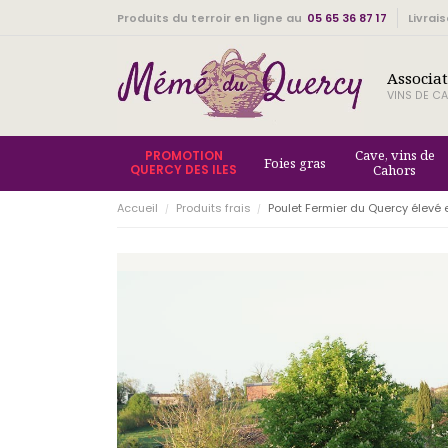
Produits du terroir en ligne au
05 65 36 87 17
Livrai
Associa
VINS DE CA
Cave, vins de
PROMOTION
Foies gras
QUERCY DES ILES
Cahors
Accueil
Produits frais
Poulet Fermier du Quercy élevé e