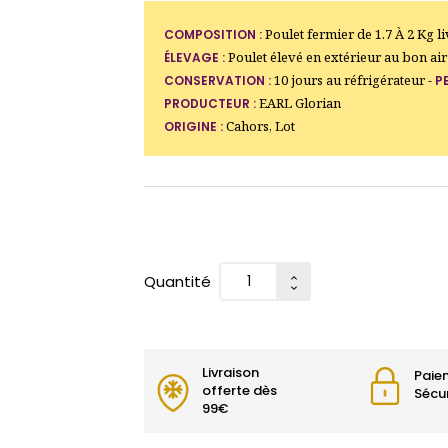
Poulet fermier de 1.7 À 2 Kg l
COMPOSITION :
Poulet élevé en extérieur au bon a
ÉLEVAGE :
10 jours au réfrigérateur -
CONSERVATION :
P
EARL Glorian
PRODUCTEUR :
Cahors, Lot
ORIGINE :
Quantité
Livraison
Paie
offerte dès
Sécu
99€