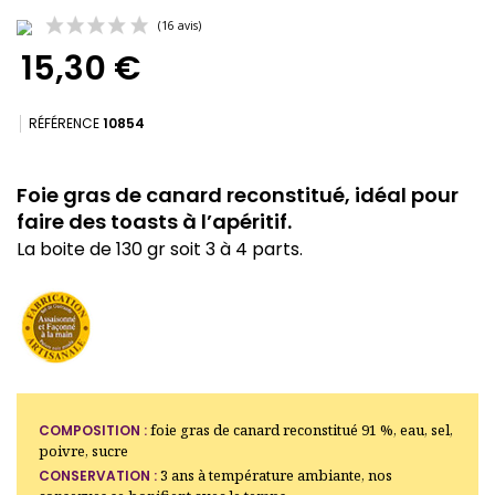
15,30 €
RÉFÉRENCE
10854
Foie gras de canard reconstitué, idéal pour
(16 avis)
faire des toasts à l’apéritif.
La boite de 130 gr soit 3 à 4 parts.
foie gras de canard reconstitué 91 %, eau, sel,
COMPOSITION :
poivre, sucre
3 ans à température ambiante, nos
CONSERVATION :