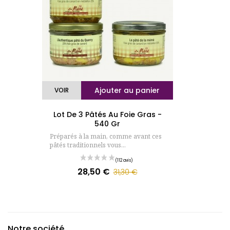
Ajouter au panier
VOIR
Lot De 3 Pâtés Au Foie Gras -
540 Gr
Préparés à la main, comme avant ces
pâtés traditionnels vous...
28,50 €
Prix
Prix
31,30 €
de
base
Notre société