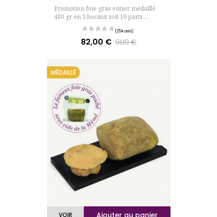
Promotion foie gras entier médaillé
480 gr en 3 bocaux soit 10 parts....
82,00 €
Prix
Prix
91,10 €
de
base
MÉDAILLÉ
Ajouter au panier
VOIR