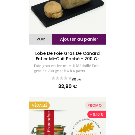
Ajouter au panier
VOIR
Lobe De Foie Gras De Canard
(147 avis
Entier Mi-Cuit Poché - 200 Gr
Foie gras entier mi-cuit Médaillé Foie
gras de 200 gr soit 4 à 6 parts....
32,90 €
Prix
MÉDAILLÉ
PROMO !
- 9,10 €