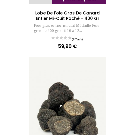
Lobe De Foie Gras De Canard
Entier Mi-Cuit Poché - 400 Gr
Foie gras entier mi-cuit Médaillé Foie
gras de 400 gr soit 10 à 12...
59,90 €
Prix
(254 avis