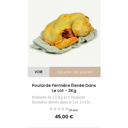
Ajouter au panier
VOIR
Poularde Fermière Élevée Dans
Le Lot - 3Kg
Poularde de 3.0 Kg 45 € Poularde
fermière élevée dans le Lot, 15 € le...
(45 avis
45,00 €
Prix