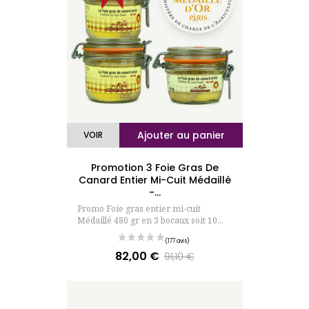
Ajouter au panier
VOIR
Promotion 3 Foie Gras De
Canard Entier Mi-Cuit Médaillé
-...
Promo Foie gras entier mi-cuit
Médaillé 480 gr en 3 bocaux soit 10...
82,00 €
Prix
Prix
91,10 €
de
base