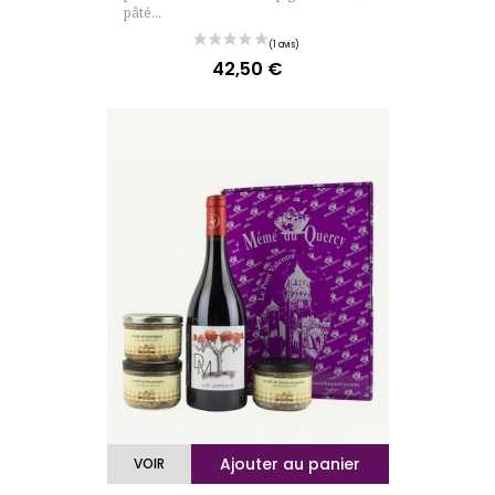
pâté...
42,50 €
Prix
(19 avis)
Ajouter au panier
VOIR