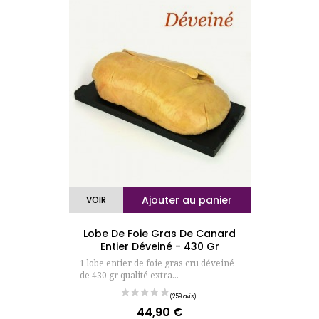
(438 avis
Ajouter au panier
VOIR
Lobe De Foie Gras De Canard
Entier Déveiné - 430 Gr
1 lobe entier de foie gras cru déveiné
de 430 gr qualité extra...
44,90 €
Prix