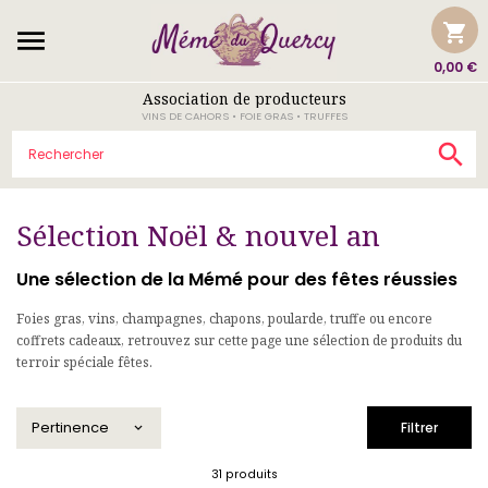
shopping_cart

0,00 €
Association de producteurs
VINS DE CAHORS • FOIE GRAS • TRUFFES

Sélection Noël & nouvel an
Une sélection de la Mémé pour des fêtes réussies
Foies gras, vins, champagnes, chapons, poularde, truffe ou encore
coffrets cadeaux, retrouvez sur cette page une sélection de produits du
terroir spéciale fêtes.
Pertinence
Filtrer

31 produits