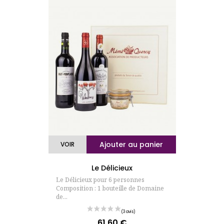
(31 avis)
Ajouter au panier
VOIR
Le Délicieux
Le Délicieux pour 6 personnes
Composition : 1 bouteille de Domaine
de...
61,60 €
Prix