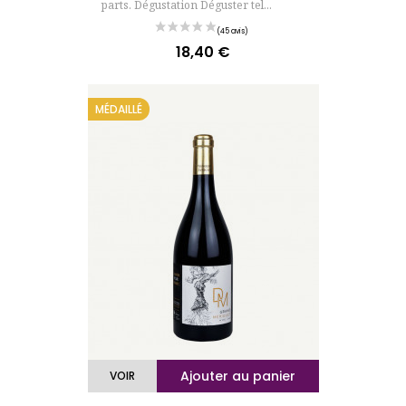
parts. Dégustation Déguster tel...
18,40 €
Prix
(113 avis
MÉDAILLÉ
Ajouter au panier
VOIR