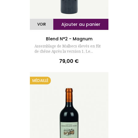
Ajouter au panier
VOIR
Blend N°2 - Magnum
Assemblage de Malbecs élevés en fût
de chêne Après la version 1, Le...
79,00 €
Prix
MÉDAILLÉ
(31 avis)