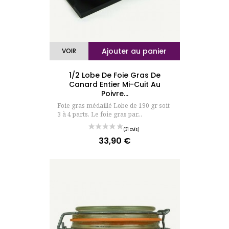
Ajouter au panier
VOIR
1/2 Lobe De Foie Gras De
Canard Entier Mi-Cuit Au
Poivre...
Foie gras médaillé Lobe de 190 gr soit
3 à 4 parts. Le foie gras par...
33,90 €
Prix
(259 avis