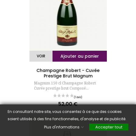
Ajouter au panier
VOIR
Champagne Robert - Cuvée
Prestige Brut Magnum
Magnum 150 cl Champagne Robert
Cuvée prestige brut Composé...
52,00 €
Prix
En consultant notre site, vous consentez à ce que des cookies
soient utilisés à des fins fonctionnelles, d'analyse et de publicité.
Accepter tout
Plus d'informations