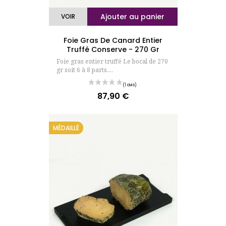
Ajouter au panier
VOIR
(177 avis
Foie Gras De Canard Entier
Truffé Conserve - 270 Gr
Foie gras entier truffé Le bocal de 270
gr soit 6 à 8 parts....
87,90 €
Prix
MÉDAILLÉ