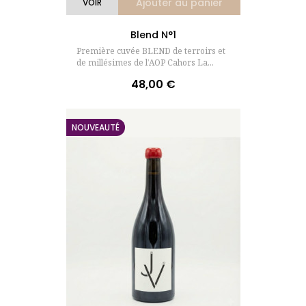
Ajouter au panier
VOIR
Blend N°1
Première cuvée BLEND de terroirs et
de millésimes de l’AOP Cahors La...
48,00 €
Prix
NOUVEAUTÉ
(1 avis)