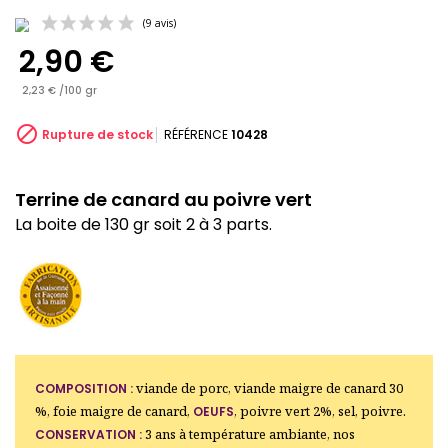
2,90 €
2,23 € /100 gr

Rupture de stock
RÉFÉRENCE
10428
(9 avis)
Terrine de canard au poivre vert
La boite de 130 gr soit 2 à 3 parts.
viande de porc, viande maigre de canard 30
COMPOSITION :
%, foie maigre de canard,
, poivre vert 2%, sel, poivre.
OEUFS
3 ans à température ambiante, nos
CONSERVATION :