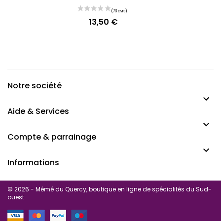
13,50 €
Prix
Notre société

Aide & Services

Compte & parrainage

Informations
© 2026 - Mémé du Quercy, boutique en ligne de spécialités du Sud-
ouest