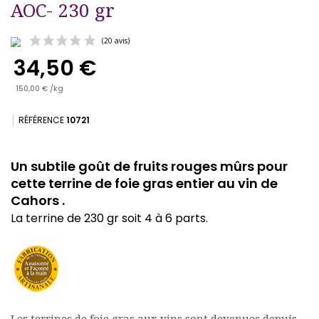
AOC- 230 gr
34,50 €
150,00 € /kg
RÉFÉRENCE
10721
(20 avis)
Un subtile goût de fruits rouges mûrs pour
cette terrine de foie gras entier au vin de
Cahors .
La terrine de 230 gr soit 4 à 6 parts.
Les terrines de foie gras aux vins sont devenues depuis