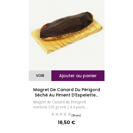
Ajouter au panier
VOIR
Magret De Canard Du Périgord
Séché Au Piment D'Espelette...
Magret de Canard du Périgord
environ 250 gr soit 2 à 4 parts....
(3 avis)
16,50 €
Prix