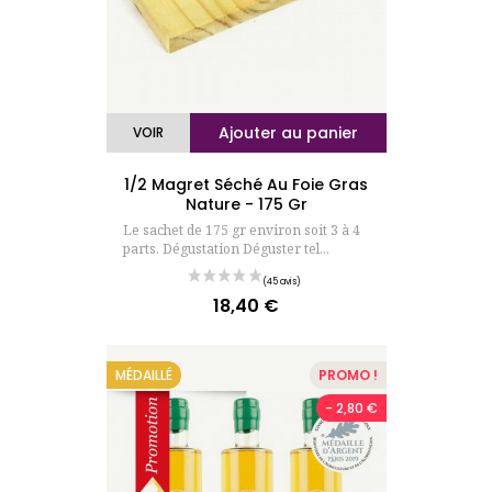
Ajouter au panier
VOIR
1/2 Magret Séché Au Foie Gras
Nature - 175 Gr
Le sachet de 175 gr environ soit 3 à 4
parts. Dégustation Déguster tel...
18,40 €
Prix
MÉDAILLÉ
PROMO !
- 2,80 €