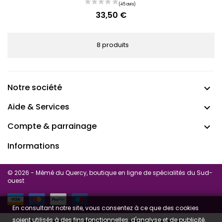
33,50 €
Prix
8 produits
Notre société

Aide & Services

Compte & parrainage

Informations
(45 avis
© 2026 - Mémé du Quercy, boutique en ligne de spécialités du Sud-
ouest
En consultant notre site, vous consentez à ce que des cookies
soient utilisés à des fins fonctionnelles, d'analyse et de publicité.