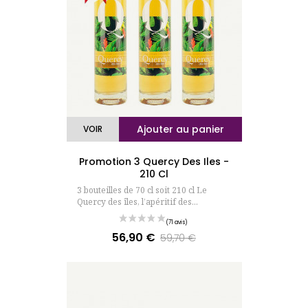
(254 avis
Ajouter au panier
VOIR
Promotion 3 Quercy Des Iles -
210 Cl
3 bouteilles de 70 cl soit 210 cl Le
Quercy des îles, l’apéritif des...
56,90 €
Prix
Prix
59,70 €
de
base