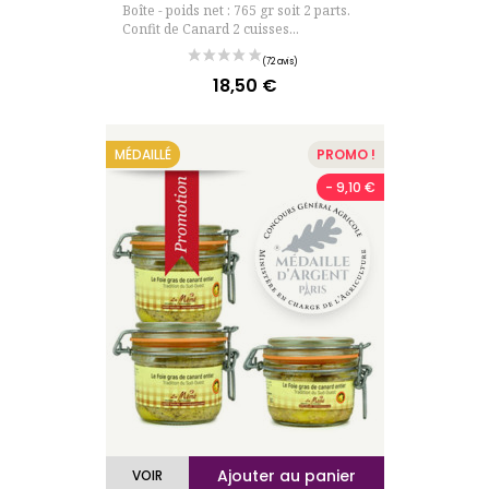
Boîte - poids net : 765 gr soit 2 parts.
Confit de Canard 2 cuisses...
18,50 €
Prix
(23 avis)
MÉDAILLÉ
PROMO !
- 9,10 €
Ajouter au panier
VOIR