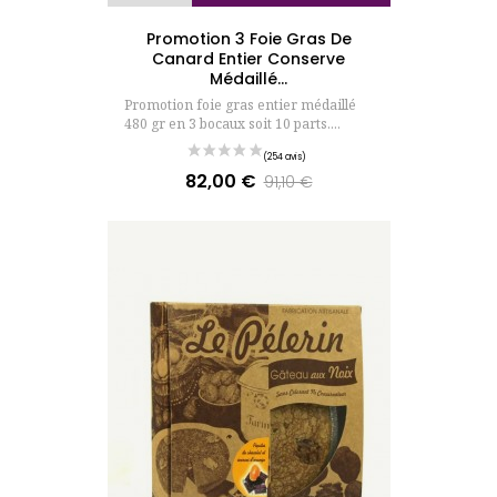
Promotion 3 Foie Gras De
Canard Entier Conserve
Médaillé...
Promotion foie gras entier médaillé
480 gr en 3 bocaux soit 10 parts....
82,00 €
Prix
Prix
91,10 €
de
base