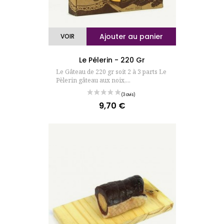
(72 avis)
Ajouter au panier
VOIR
Le Pélerin - 220 Gr
Le Gâteau de 220 gr soit 2 à 3 parts Le
Pèlerin gâteau aux noix,...
9,70 €
Prix