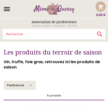
shopping_cart

0,00 €
Association de producteurs
VINS DE CAHORS • FOIE GRAS • TRUFFES

Les produits du terroir de saison
Vin, truffe, foie gras, retrouvez ici les produits de
saison
Pertinence

8 produits