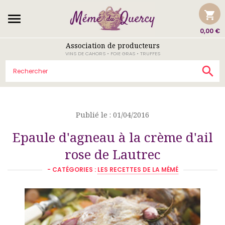
shopping_cart

0,00 €
Association de producteurs
VINS DE CAHORS • FOIE GRAS • TRUFFES

Publié le : 01/04/2016
Epaule d'agneau à la crème d'ail
rose de Lautrec
- CATÉGORIES :
LES RECETTES DE LA MÉMÉ