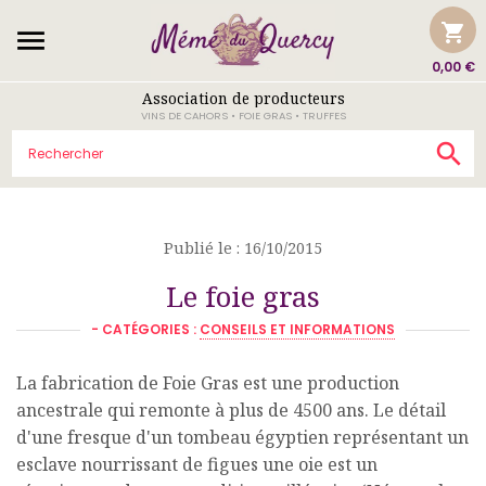
shopping_cart

0,00 €
Association de producteurs
VINS DE CAHORS • FOIE GRAS • TRUFFES

Publié le : 16/10/2015
Le foie gras
- CATÉGORIES :
CONSEILS ET INFORMATIONS
La fabrication de Foie Gras est une production
ancestrale qui remonte à plus de 4500 ans. Le détail
d'une fresque d'un tombeau égyptien représentant un
esclave nourrissant de figues une oie est un