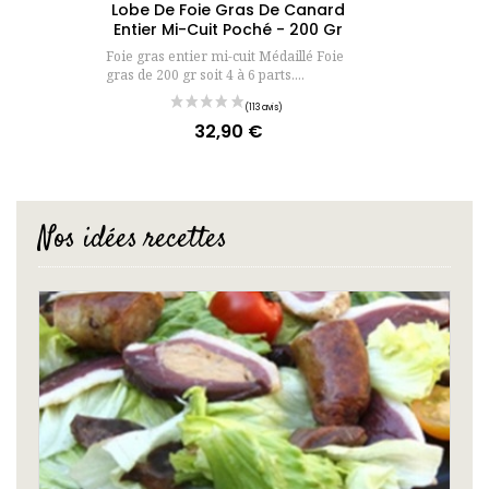
Lobe De Foie Gras De Canard
Entier Mi-Cuit Poché - 200 Gr
Foie gras entier mi-cuit Médaillé Foie
gras de 200 gr soit 4 à 6 parts....
32,90 €
Prix
Nos idées recettes