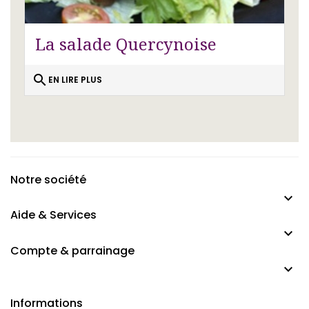
La salade Quercynoise
search
EN LIRE PLUS
Notre société

Aide & Services

Compte & parrainage

Informations