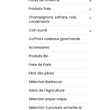
keyboard_arrow_down
Produits frais
keyboard_arrow_down
Champignons, safrans, noix,
keyboard_arrow_down
condiments
Coin sucré
keyboard_arrow_down
Coffrets cadeaux gourmands
Accessoires
Produits Bio
Foire de Paris
Fête des pères
Sélection Barbecue
Salon de l'Agriculture
Sélection pique-nique
Sélection 2 produits achetés le