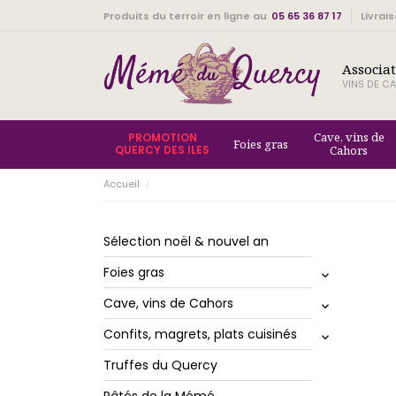
Produits du terroir en ligne au
05 65 36 87 17
Livrai
Associa
VINS DE CA
Cave, vins de
PROMOTION
Foies gras
QUERCY DES ILES
Cahors
Accueil
Sélection noël & nouvel an
Foies gras
keyboard_arrow_down
Cave, vins de Cahors
keyboard_arrow_down
Confits, magrets, plats cuisinés
keyboard_arrow_down
Truffes du Quercy
Pâtés de la Mémé