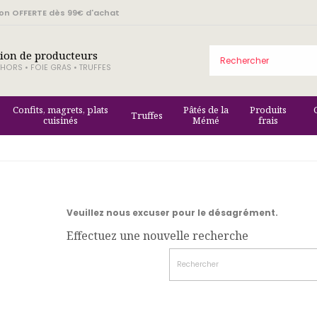
son OFFERTE dès 99€ d'achat
tion de producteurs
HORS • FOIE GRAS • TRUFFES
Confits, magrets, plats
Pâtés de la
Produits
Truffes
cuisinés
Mémé
frais
Veuillez nous excuser pour le désagrément.
Effectuez une nouvelle recherche