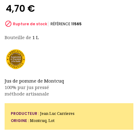
4,70 €

Rupture de stock
RÉFÉRENCE
11565
Bouteille de
1 L
(7 avis)
Jus de pomme de Montcuq
100% pur jus pressé
méthode artisanale
Jean Luc Carrieres
PRODUCTEUR :
Montcuq, Lot
ORIGINE :