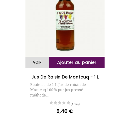
Ajouter au panier
VOIR
Jus De Raisin De Montcuq - 1 L
Bouteille de 1 L Jus de raisin de
Montcuq 100% pur jus pressé
méthode...
5,40 €
Prix