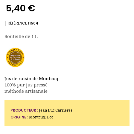
5,40 €
RÉFÉRENCE
11564
Bouteille de
1 L
(4 avis)
Jus de raisin de Montcuq
100% pur jus pressé
méthode artisanale
Jean Luc Carrieres
PRODUCTEUR :
Montcuq, Lot
ORIGINE :