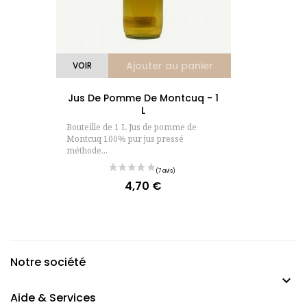
Ajouter au panier
VOIR
Jus De Pomme De Montcuq - 1
L
Bouteille de 1 L Jus de pomme de
Montcuq 100% pur jus pressé
méthode...
4,70 €
Prix
Notre société

Aide & Services